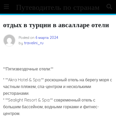
Skip
Путеводитель по странам
to
content
отдых в турции в авсалларе отели
Posted on
6 марта 2024
by
travelini_ru
**Пятизвездочные отели:**
* **Akra Hotel & Spa:** роскошный отель на берегу моря с
частным пляжем, спа-центром и несколькими
ресторанами.
* **Sealight Resort & Spa:** современный отель с
большим бассейном, водными горками и фитнес-
центром.