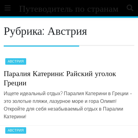
Skip
Путеводитель по странам
to
content
Рубрика:
Австрия
АВСТРИЯ
Паралия Катерини: Райский уголок
Греции
Ищете идеальный отдых? Паралия Катерини в Греции –
это золотые пляжи, лазурное море и гора Олимп!
Откройте для себя незабываемый отдых в Паралии
Катерини!
АВСТРИЯ