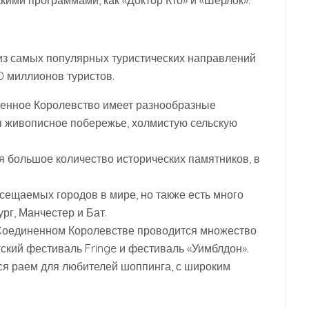
кими программами, как «Доктор Кто» и «Шерлок».
из самых популярных туристических направлений
40 миллионов туристов.
енное Королевство имеет разнообразные
я живописное побережье, холмистую сельскую
я большое количество исторических памятников, в
сещаемых городов в мире, но также есть много
рг, Манчестер и Бат.
 Соединенном Королевстве проводится множество
гский фестиваль Fringe и фестиваль «Уимблдон».
я раем для любителей шоппинга, с широким