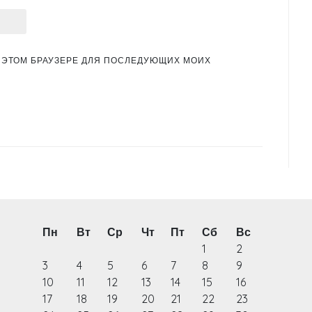
 В ЭТОМ БРАУЗЕРЕ ДЛЯ ПОСЛЕДУЮЩИХ МОИХ
Пн
Вт
Ср
Чт
Пт
Сб
Вс
1
2
3
4
5
6
7
8
9
10
11
12
13
14
15
16
17
18
19
20
21
22
23