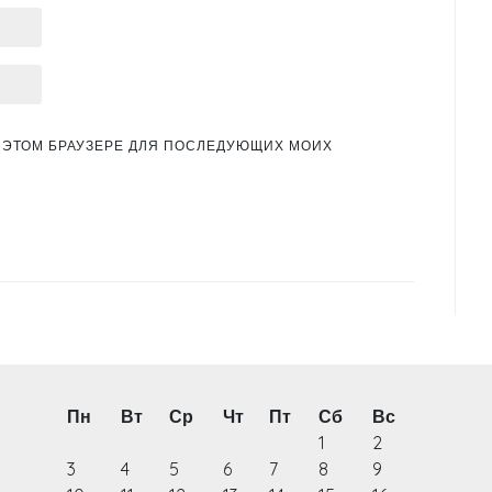
 В ЭТОМ БРАУЗЕРЕ ДЛЯ ПОСЛЕДУЮЩИХ МОИХ
Пн
Вт
Ср
Чт
Пт
Сб
Вс
1
2
3
4
5
6
7
8
9