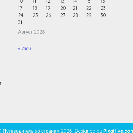
10
11
12
13
14
15
16
17
18
19
20
21
22
23
24
25
26
27
28
29
30
31
Август 2026
« Июн
и
© Путеводитель по странам 2026
|
Designed by
PixaHive.co