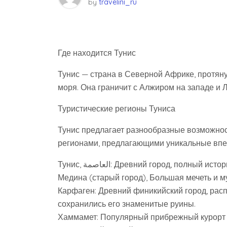
by
travelini_ru
Где находится Тунис
Тунис — страна в Северной Африке, протя
моря. Она граничит с Алжиром на западе и Л
Туристические регионы Туниса
Тунис предлагает разнообразные возможнос
регионами, предлагающими уникальные впеч
Тунис, العاصمة: Древний город, полный исторических достопримечательностей, таких как
Медина (старый город), Большая мечеть и м
Карфаген: Древний финикийский город, расп
сохранились его знаменитые руины.
Хаммамет: Популярный прибрежный курорт