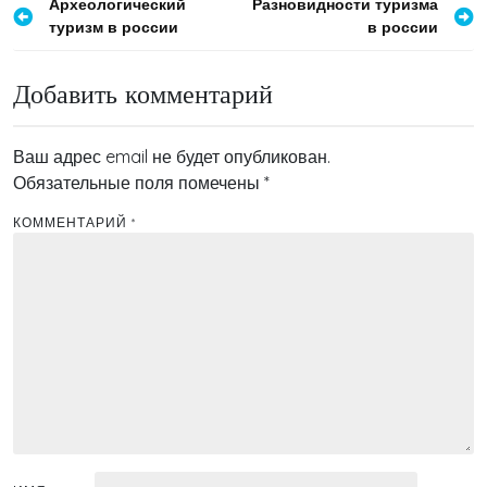
Навигация
Археологический
Разновидности туризма
туризм в россии
в россии
по
записям
Добавить комментарий
Ваш адрес email не будет опубликован.
Обязательные поля помечены
*
КОММЕНТАРИЙ
*