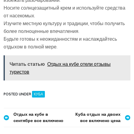
избежать разочарований.
Носите солнцезащитный крем и используйте средства
от насекомых.
Изучите местную культуру и традиции, чтобы получить
более полноценные впечатления.
Будьте готовы к неожиданностям и наслаждайтесь
отдыхом в полной мере.
Читать статью
Отдых на кубе отели отзывы
туристов
POSTED UNDER
КУБА
Навигация
Отдых на кубе в
Куба отдых на двоих
сентябре все включено
все включено цена
по
записям