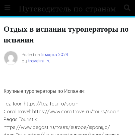
Skip
Путеводитель по странам
to
content
Отдых в испании туроператоры по
испании
Posted on
5 марта 2024
by
travelini_ru
Крупные туроператоры по Испании:
Tez Tour: https://tez-tour.ru/spain
Coral Travel: https://www.coraltravel.ru/tours/spain
Pegas Touristik:
https://www.pegast.ru/tours/europe/ispaniya/