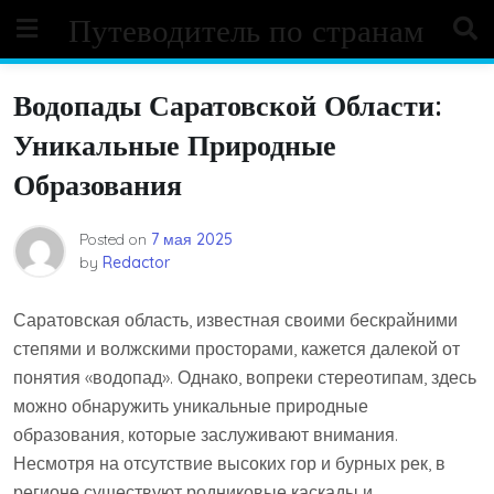
Skip
Путеводитель по странам
to
content
Водопады Саратовской Области:
Уникальные Природные
Образования
Posted on
7 мая 2025
by
Redactor
Саратовская область, известная своими бескрайними
степями и волжскими просторами, кажется далекой от
понятия «водопад». Однако, вопреки стереотипам, здесь
можно обнаружить уникальные природные
образования, которые заслуживают внимания.
Несмотря на отсутствие высоких гор и бурных рек, в
регионе существуют родниковые каскады и