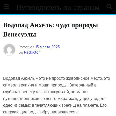
Skip
Путеводитель по странам
to
content
Водопад Анхель: чудо природы
Венесуэлы
Posted on
15 марта 2025
by
Redactor
Водопад Анхель – это не просто живописное место, это
символ величия и мощи природы. Затерянный в
глубинах венесуэльских джунглей, он манит
путешественников со всего мира, жаждущих увидеть
одно из самых впечатляющих зрелищ на планете. Его
сверкающие воды, обрушивающиеся с