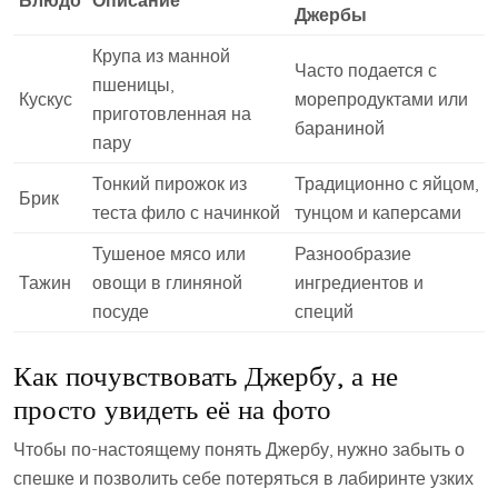
Блюдо
Описание
Джербы
Крупа из манной
Часто подается с
пшеницы,
Кускус
морепродуктами или
приготовленная на
бараниной
пару
Тонкий пирожок из
Традиционно с яйцом,
Брик
теста фило с начинкой
тунцом и каперсами
Тушеное мясо или
Разнообразие
Тажин
овощи в глиняной
ингредиентов и
посуде
специй
Как почувствовать Джербу, а не
просто увидеть её на фото
Чтобы по-настоящему понять Джербу, нужно забыть о
спешке и позволить себе потеряться в лабиринте узких