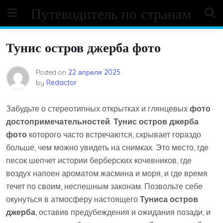
Skip
Путеводитель по странам
to
content
Тунис остров джерба фото
Posted on
22 апреля 2025
by
Redactor
Забудьте о стереотипных открытках и глянцевых
фото
достопримечательностей
.
Тунис остров джерба
фото
которого часто встречаются, скрывает гораздо
больше, чем можно увидеть на снимках. Это место, где
песок шепчет истории берберских кочевников, где
воздух напоен ароматом жасмина и моря, и где время
течет по своим, неспешным законам. Позвольте себе
окунуться в атмосферу настоящего
Туниса остров
джерба
, оставив предубеждения и ожидания позади, и