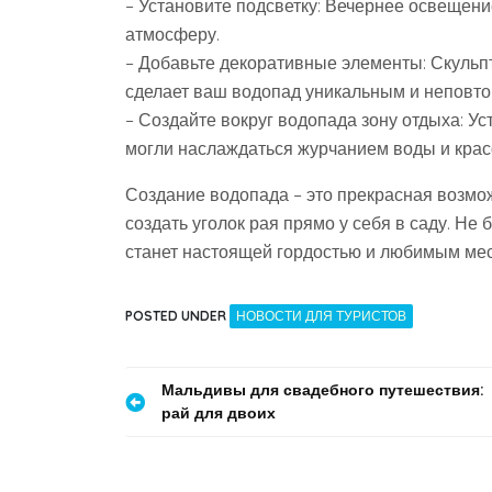
– Установите подсветку: Вечернее освещени
атмосферу.
– Добавьте декоративные элементы: Скульпт
сделает ваш водопад уникальным и неповт
– Создайте вокруг водопада зону отдыха: Ус
могли наслаждаться журчанием воды и крас
Создание водопада – это прекрасная возмо
создать уголок рая прямо у себя в саду. Не
станет настоящей гордостью и любимым мес
POSTED UNDER
НОВОСТИ ДЛЯ ТУРИСТОВ
Навигация
Мальдивы для свадебного путешествия:
рай для двоих
по
записям