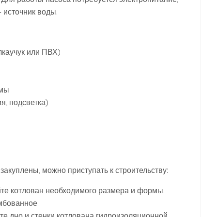
 источник воды.
лкаучук или ПВХ)
рмы
я, подсветка)
закуплены, можно приступать к строительству:
е котлован необходимого размера и формы.
амбованное.
е дно и стенки котлована гидроизоляционной