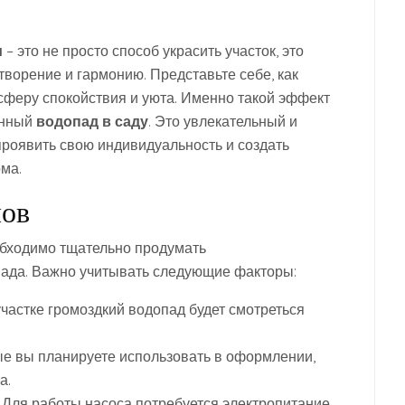
и
– это не просто способ украсить участок, это
ворение и гармонию. Представьте себе, как
сферу спокойствия и уюта. Именно такой эффект
анный
водопад в саду
. Это увлекательный и
проявить свою индивидуальность и создать
ма.
лов
обходимо тщательно продумать
ада. Важно учитывать следующие факторы:
астке громоздкий водопад будет смотреться
ые вы планируете использовать в оформлении,
а.
Для работы насоса потребуется электропитание,