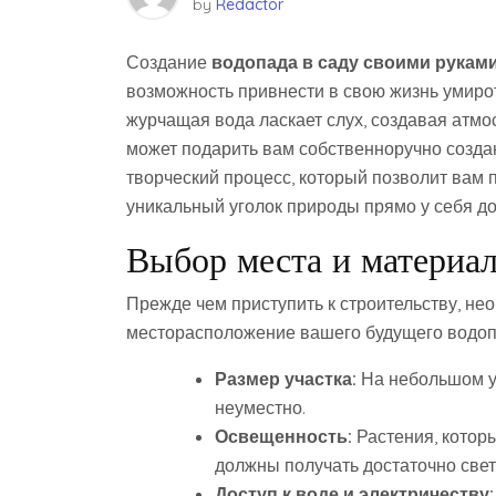
by
Redactor
Создание
водопада в саду своими рукам
возможность привнести в свою жизнь умирот
журчащая вода ласкает слух, создавая атмо
может подарить вам собственноручно созд
творческий процесс, который позволит вам 
уникальный уголок природы прямо у себя до
Выбор места и материа
Прежде чем приступить к строительству, не
месторасположение вашего будущего водоп
Размер участка:
На небольшом уч
неуместно.
Освещенность:
Растения, котор
должны получать достаточно свет
Доступ к воде и электричеству: