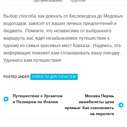
организовано
группы
Выбор способа, как доехать от Кисловодска до Медовых
водопадов, зависит от ваших личных предпочтений и
бюджета․ Помните, что независимо от выбранного
маршрута, вас ждет незабываемое путешествие к
одному из самых красивых мест Кавказа․ Надеюсь, эта
информация поможет вам спланировать вашу поездку․
Удачного вам путешествия!
POSTED UNDER
НОВОСТИ ДЛЯ ТУРИСТОВ
Навигация
Путешествие с Ургантом
Москва Пермь
и Познером по Италии
авиабилеты цена
по
прямые: Как сэкономить
записям
на перелете