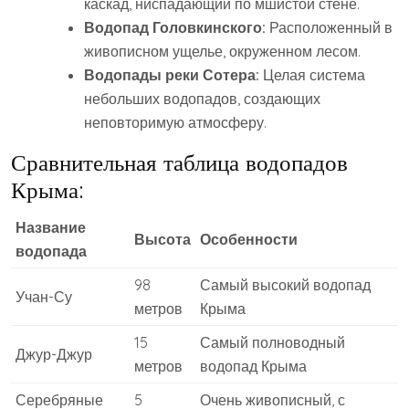
каскад‚ ниспадающий по мшистой стене.
Водопад Головкинского:
Расположенный в
живописном ущелье‚ окруженном лесом.
Водопады реки Сотера:
Целая система
небольших водопадов‚ создающих
неповторимую атмосферу.
Сравнительная таблица водопадов
Крыма:
Название
Высота
Особенности
водопада
98
Самый высокий водопад
Учан-Су
метров
Крыма
15
Самый полноводный
Джур-Джур
метров
водопад Крыма
Серебряные
5
Очень живописный‚ с