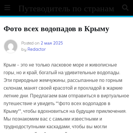
Skip
Путеводитель по странам
to
content
Фото всех водопадов в Крыму
Posted on
2 мая 2025
by
Redactor
Крым – это не только ласковое море и живописные
горы‚ но и край‚ богатый на удивительные водопады.
Эти природные жемчужины‚ рассыпанные по горным
склонам‚ манят своей красотой и прохладой в жаркие
летние дни. Предлагаем вам отправиться в виртуальное
путешествие и увидеть **фото всех водопадов в
Крыму**‚ чтобы вдохновиться на будущие приключения.
Мы познакомим вас с самыми известными и
труднодоступными каскадами‚ чтобы вы могли